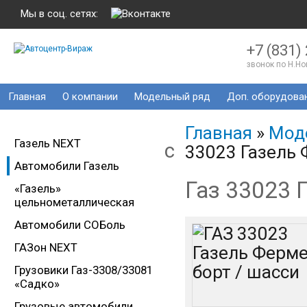
Мы в соц. сетях:
+7 (831)
звонок по Н.Н
Главная
О компании
Модельный ряд
Доп. оборудова
Главная
»
Мод
Газель NEXT
c
33023 Газель 
Автомобили Газель
Газ 33023 
«Газель»
цельнометаллическая
Автомобили СОБоль
ГАЗон NEXT
Грузовики Газ-3308/33081
«Садко»
Грузовые автомобили