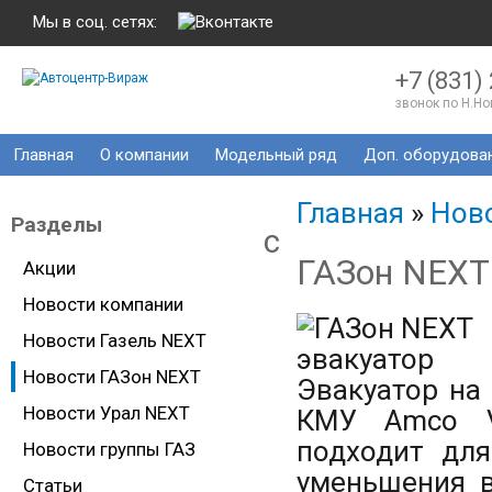
Мы в соц. сетях:
+7 (831)
звонок по Н.Н
Главная
О компании
Модельный ряд
Доп. оборудова
Главная
»
Нов
Разделы
c
ГАЗон NEXT
Акции
Новости компании
Новости Газель NEXT
Новости ГАЗон NEXT
Эвакуатор на
Новости Урал NEXT
КМУ Amco V
подходит для
Новости группы ГАЗ
уменьшения 
Статьи