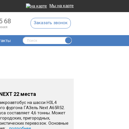
Мы на карте
5 68
Заказать звонок
линия
такты
NEXT 22 места
икроавтобус на шасси H3L4
го фургона ГАЗель Next A65R52.
са составляет 4,6 тонны. Может
городских, пригородных,
ристических перевозок. Основные
я:...
подробнее