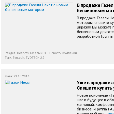
В продаже Газел
бензиновым мо
В продаже Газели Н
мотором, спешите к
Вираж!!! Вы можете
бензиновым двигате
разработкой Группы 
Раздел:
Новости Газель NEXT
,
Новости компании
Теги:
Evotech
,
EVOTECH 2.7
Дата: 23.10.2014
Уже в продаже а
Спешите купить у
Новое поколение «Г
шаг в будущее в обл
же новый, комфортн
бизнесе! «Группа ГА
модельный ряд...
по