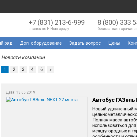
+7 (831) 213-6-999
8 (800) 333 5
звонок по Н.Новгороду
бесплатная горячая 
й ряд
Доп. оборудование
Задать вопрос
Цены
Кон
Новости компании
…
1
2
3
4
6
»
Дата: 13.05.2019
Автобус ГАЗель 
Новый удлиненный м
цельнометаллическо
Полная масса автобу
использоваться для 
междугородных и ту
особенности и отличи