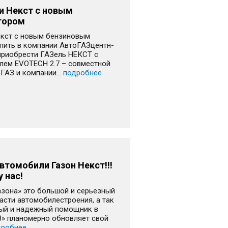
и Некст с новым
тором
екст с новым бензиновым
упить в компании АвтоГАЗцентн-
 приобрести ГАЗель НЕКСТ с
лем EVOTECH 2.7 – совместной
ГАЗ и компании...
подробнее
втомобили Газон Некст!!!
 нас!
азона» это большой и серьезный
асти автомобилестроения, а так
ый и надежный помощник в
З» планомерно обновляет свой
дробнее