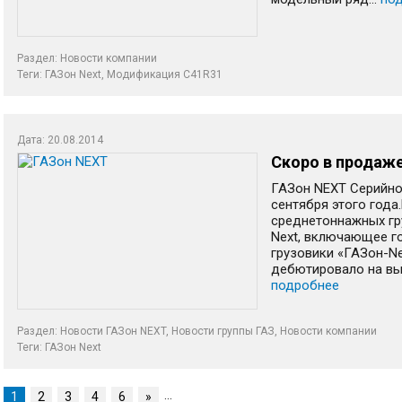
Раздел:
Новости компании
Теги:
ГАЗон Next
,
Модификация C41R31
Дата: 20.08.2014
Скоро в продаже
ГАЗон NEXT Серийно
сентября этого года
среднетоннажных гр
Next, включающее г
грузовики «ГАЗон-N
дебютировало на выс
подробнее
Раздел:
Новости ГАЗон NEXT
,
Новости группы ГАЗ
,
Новости компании
Теги:
ГАЗон Next
…
1
2
3
4
6
»