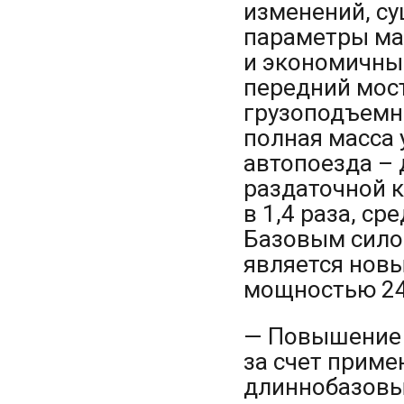
изменений, с
параметры ма
и экономичны
передний мост 
грузоподъемно
полная масса 
автопоезда – 
раздаточной 
в 1,4 раза, с
Базовым сило
является нов
мощностью 240,
— Повышение 
за счет приме
длиннобазовы