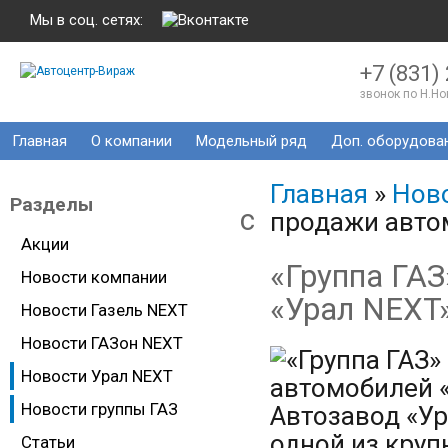
Мы в соц. сетях:
+7 (831)
звонок по Н.Н
Главная
О компании
Модельный ряд
Доп. оборудова
Главная
»
Ново
Разделы
c
продажи авто
Акции
«Группа ГА
Новости компании
«Урал NEXT
Новости Газель NEXT
Новости ГАЗон NEXT
Новости Урал NEXT
Новости группы ГАЗ
Автозавод «Ур
одной из кру
Статьи