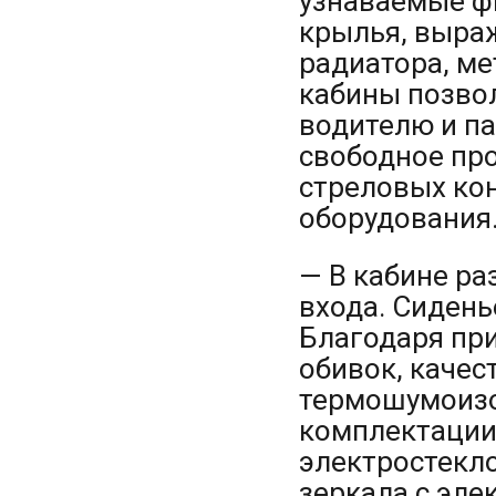
узнаваемые ф
крылья, выра
радиатора, ме
кабины позво
водителю и па
свободное пр
стреловых кон
оборудования
— В кабине р
входа. Сиден
Благодаря пр
обивок, качес
термошумоизо
комплектации
электростекл
зеркала с эл