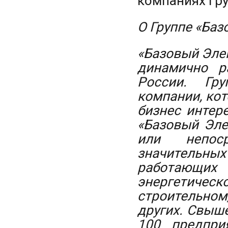
компаниях гр
О Группе «Ба
«Базовый Элем
динамично р
России. Гр
компании, ко
бизнес интер
«Базовый Эле
или непоср
значительных
работающих
энергетичес
строительном
других. Свыш
100 предпри