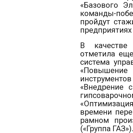
«Базового Э
команды-по
пройдут стаж
предприятиях 
В качестве 
отметила еще
система управ
«Повышение
инструмент
«Внедрение 
гипсовароч
«Оптимизация
времени пере
рамном прои
(«Группа ГАЗ»)