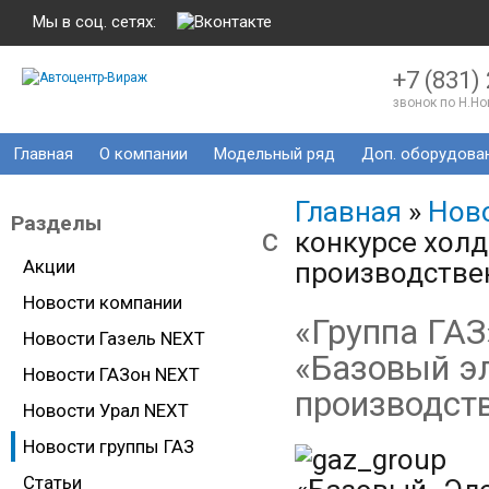
Мы в соц. сетях:
+7 (831)
звонок по Н.Н
Главная
О компании
Модельный ряд
Доп. оборудова
Главная
»
Ново
Разделы
c
конкурсе хол
Акции
производстве
Новости компании
«Группа ГАЗ
Новости Газель NEXT
«Базовый э
Новости ГАЗон NEXT
производст
Новости Урал NEXT
Новости группы ГАЗ
Статьи