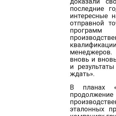
доказали св
последние г
интересные н
отправной т
программ 
производстве
квалификац
менеджеров.
вновь и внов
и результаты
ждать».
В планах «
продолжение 
производствен
эталонных пр