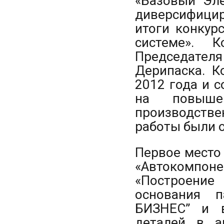
«Базовый Эле
диверсифици
итоги конкур
системе». 
Председателя
Дерипаска. К
2012 года и 
на повыше
производстве
работы были 
Первое место
«Автокомпо
«Построение
основания п
БИЗНЕС” и в
деталей в а