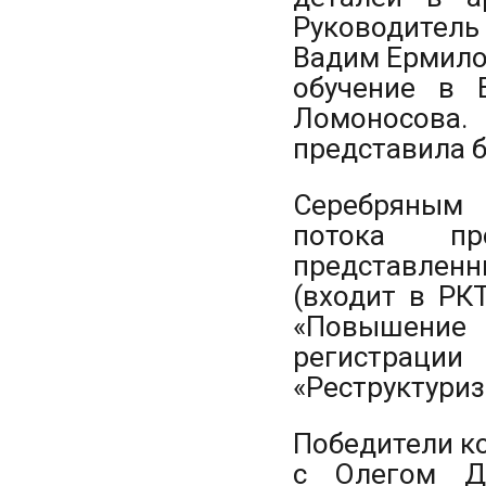
Руководитель
Вадим Ермило
обучение в 
Ломоносова
представила б
Серебряным 
потока про
представлен
(входит в РК
«Повышение
регистраци
«Реструктуриз
Победители ко
с Олегом Д