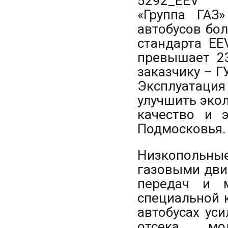
«Группа ГАЗ
автобусов бо
стандарта EE
превышает 23
заказчику – Г
Эксплуатация
улучшить эко
качество и 
Подмосковья.
Низкопольн
газовыми дви
передач и 
специальной 
автобусах ус
отсека, мо