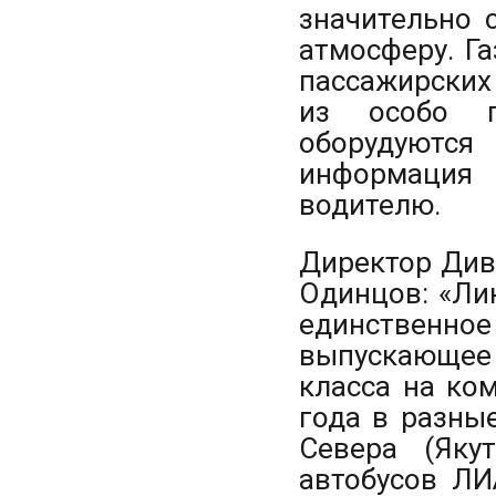
значительно 
атмосферу. Г
пассажирских
из особо п
оборудуютс
информация 
водителю.
Директор Див
Одинцов: «Ли
единственн
выпускающее
класса на ко
года в разны
Севера (Яку
автобусов ЛИ