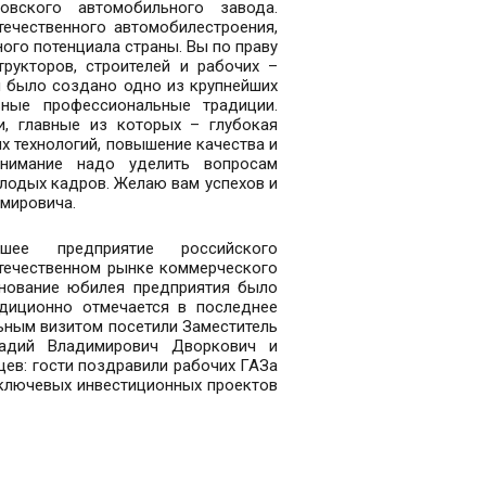
вского автомобильного завода.
ечественного автомобилестроения,
ого потенциала страны. Вы по праву
рукторов, строителей и рабочих –
м было создано одно из крупнейших
ные профессиональные традиции.
и, главные из которых – глубокая
х технологий, повышение качества и
внимание надо уделить вопросам
лодых кадров. Желаю вам успехов и
имировича.
ее предприятие российского
течественном рынке коммерческого
днование юбилея предприятия было
диционно отмечается в последнее
ьным визитом посетили Заместитель
кадий Владимирович Дворкович и
ев: гости поздравили рабочих ГАЗа
 ключевых инвестиционных проектов