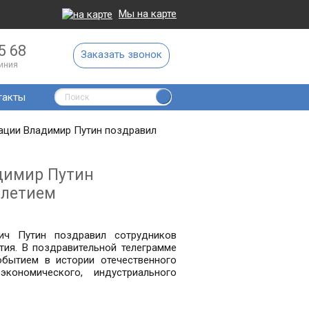
Мы на карте
5 68
Заказать звонок
линия
такты
ации Владимир Путин поздравил
димир Путин
-летием
ич Путин поздравил сотрудников
тия. В поздравительной телеграмме
бытием в истории отечественного
кономического, индустриального