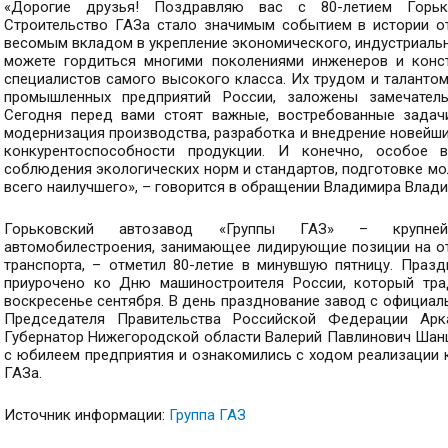
«Дорогие друзья! Поздравляю вас с 80-летием Горько
Строительство ГАЗа стало значимым событием в истории от
весомым вкладом в укрепление экономического, индустриальн
можете гордиться многими поколениями инженеров и конст
специалистов самого высокого класса. Их трудом и таланто
промышленных предприятий России, заложены замечатель
Сегодня перед вами стоят важные, востребованные задач
модернизация производства, разработка и внедрение новейши
конкурентоспособности продукции. И конечно, особое 
соблюдения экологических норм и стандартов, подготовке мо
всего наилучшего», – говорится в обращении Владимира Влад
Горьковский автозавод «Группы ГАЗ» – крупнейш
автомобилестроения, занимающее лидирующие позиции на о
транспорта, – отметил 80-летие в минувшую пятницу. Праз
приурочено ко Дню машиностроителя России, который тра
воскресенье сентября. В день празднование завод с официал
Председателя Правительства Российской Федерации Ар
Губернатор Нижегородской области Валерий Павлинович Шанц
с юбилеем предприятия и ознакомились с ходом реализации
ГАЗа.
Источник информации:
Группа ГАЗ