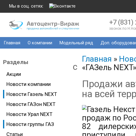
Мы в соц. сетях:
+7 (831)
звонок по Н.Н
Главная
О компании
Модельный ряд
Доп. оборудова
Главная
»
Ново
Разделы
c
«ГАЗель NEXT»
Акции
Продажи ав
Новости компании
на всей тер
Новости Газель NEXT
Новости ГАЗон NEXT
Новости Урал NEXT
Новости группы ГАЗ
82 дилерски
приступили
Статьи