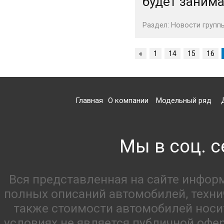
будет занима
Раздел:
Новости групп
«
1
14
15
16
Главная
О компании
Модельный ряд
Мы в соц. с
Вся представленная на сайте инфор
полных описаний автомобилей, технич
также стоимости автомобилей носи
условиях не является публичной офе