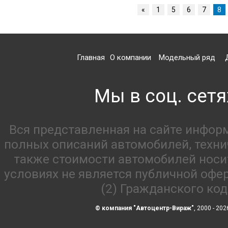
«
1
5
6
7
8
Главная
О компании
Модельный ряд
Мы в соц. сетя
Вся представленная на сайте инфор
полных описаний автомобилей, технич
также стоимости автомобилей носи
условиях не является публичной офе
(2) Гражданского ко
© компания "Автоцентр-Вираж"
, 2000 - 202